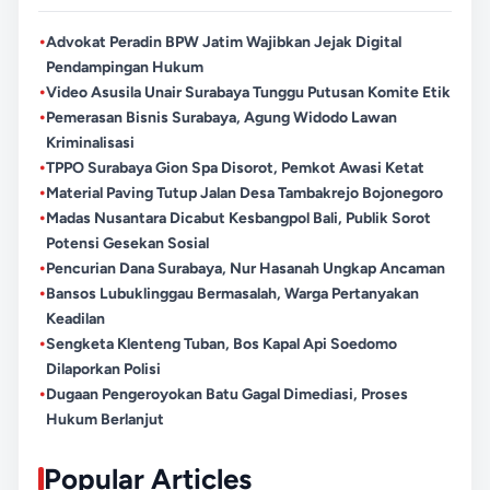
•
Advokat Peradin BPW Jatim Wajibkan Jejak Digital
Pendampingan Hukum
•
Video Asusila Unair Surabaya Tunggu Putusan Komite Etik
•
Pemerasan Bisnis Surabaya, Agung Widodo Lawan
Kriminalisasi
•
TPPO Surabaya Gion Spa Disorot, Pemkot Awasi Ketat
•
Material Paving Tutup Jalan Desa Tambakrejo Bojonegoro
•
Madas Nusantara Dicabut Kesbangpol Bali, Publik Sorot
Potensi Gesekan Sosial
•
Pencurian Dana Surabaya, Nur Hasanah Ungkap Ancaman
•
Bansos Lubuklinggau Bermasalah, Warga Pertanyakan
Keadilan
•
Sengketa Klenteng Tuban, Bos Kapal Api Soedomo
Dilaporkan Polisi
•
Dugaan Pengeroyokan Batu Gagal Dimediasi, Proses
Hukum Berlanjut
Popular Articles