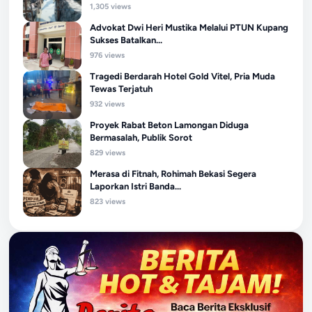
1,305 views
Advokat Dwi Heri Mustika Melalui PTUN Kupang
Sukses Batalkan...
976 views
Tragedi Berdarah Hotel Gold Vitel, Pria Muda
Tewas Terjatuh
932 views
Proyek Rabat Beton Lamongan Diduga
Bermasalah, Publik Sorot
829 views
Merasa di Fitnah, Rohimah Bekasi Segera
Laporkan Istri Banda...
823 views