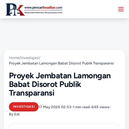
Home
/
Investigasi
/
Proyek Jembatan Lamongan Babat Disorot Publik Transparansi
Proyek Jembatan Lamongan
Babat Disorot Publik
Transparansi
17 May 2026 02:53
•
1 min read
•
649 views
•
INVESTIGASI
By Edi