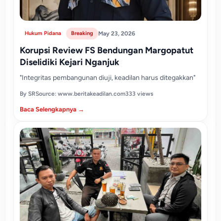
Hukum Pidana
Breaking
May 23, 2026
Korupsi Review FS Bendungan Margopatut
Diselidiki Kejari Nganjuk
"Integritas pembangunan diuji, keadilan harus ditegakkan"
By SR
Source: www.beritakeadilan.com
333 views
Baca Selengkapnya →