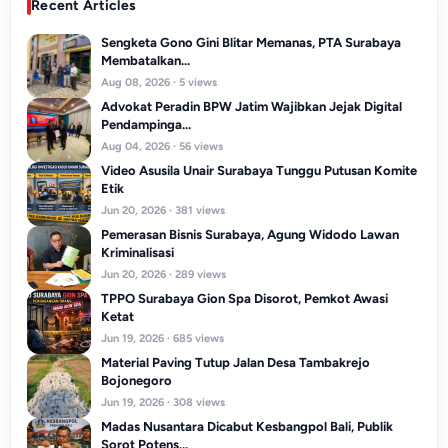
Recent Articles
Sengketa Gono Gini Blitar Memanas, PTA Surabaya
Membatalkan...
Aug 08, 2026 · 5 views
Advokat Peradin BPW Jatim Wajibkan Jejak Digital
Pendampinga...
Aug 04, 2026 · 56 views
Video Asusila Unair Surabaya Tunggu Putusan Komite
Etik
Jun 20, 2026 · 381 views
Pemerasan Bisnis Surabaya, Agung Widodo Lawan
Kriminalisasi
Jun 20, 2026 · 289 views
TPPO Surabaya Gion Spa Disorot, Pemkot Awasi
Ketat
Jun 19, 2026 · 685 views
Material Paving Tutup Jalan Desa Tambakrejo
Bojonegoro
Jun 19, 2026 · 308 views
Madas Nusantara Dicabut Kesbangpol Bali, Publik
Sorot Potens...