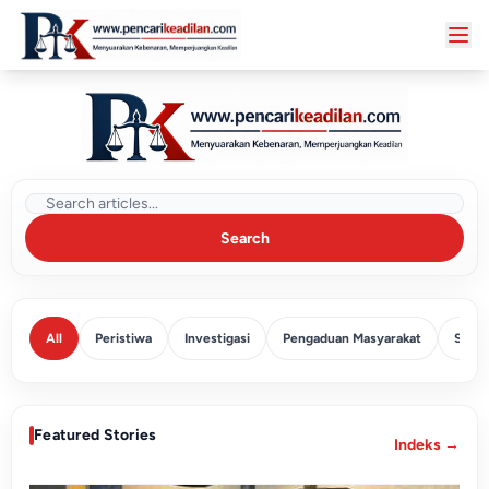
Search
All
Peristiwa
Investigasi
Pengaduan Masyarakat
SP2H
Featured Stories
Indeks →