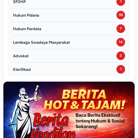
SP2HP
1
Hukum Pidana
59
Hukum Perdata
7
Lembaga Swadaya Masyarakat
14
Advokat
2
Klarifikasi
1