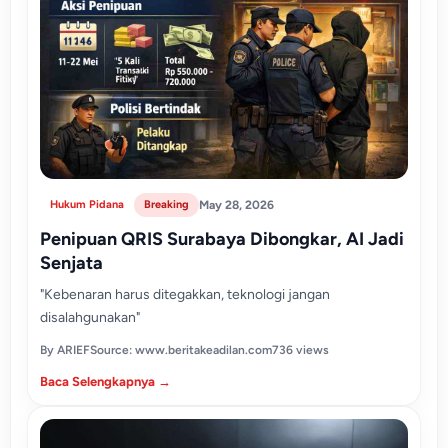
Hukum Pidana
Breaking
May 28, 2026
Penipuan QRIS Surabaya Dibongkar, AI Jadi
Senjata
"Kebenaran harus ditegakkan, teknologi jangan
disalahgunakan"
By ARIEF
Source: www.beritakeadilan.com
736 views
Baca Selengkapnya →