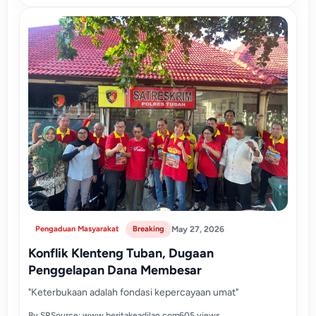
Pengaduan Masyarakat
Breaking
May 27, 2026
Konflik Klenteng Tuban, Dugaan
Penggelapan Dana Membesar
"Keterbukaan adalah fondasi kepercayaan umat"
By SR
Source: www.beritakeadilan.com
605 views