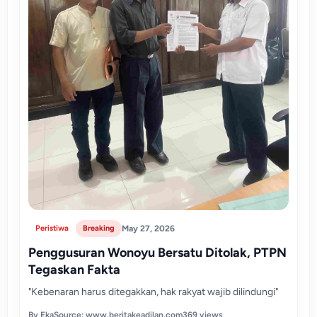
Peristiwa
Breaking
May 27, 2026
Penggusuran Wonoyu Bersatu Ditolak, PTPN
Tegaskan Fakta
"Kebenaran harus ditegakkan, hak rakyat wajib dilindungi"
By Eka
Source: www.beritakeadilan.com
369 views