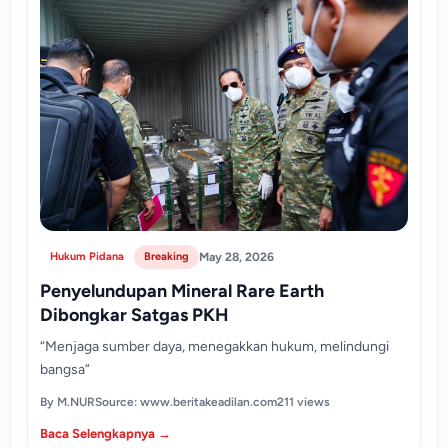
Hukum Pidana
Breaking
May 28, 2026
Penyelundupan Mineral Rare Earth
Dibongkar Satgas PKH
“Menjaga sumber daya, menegakkan hukum, melindungi
bangsa”
By M.NUR
Source: www.beritakeadilan.com
211 views
Baca Selengkapnya →